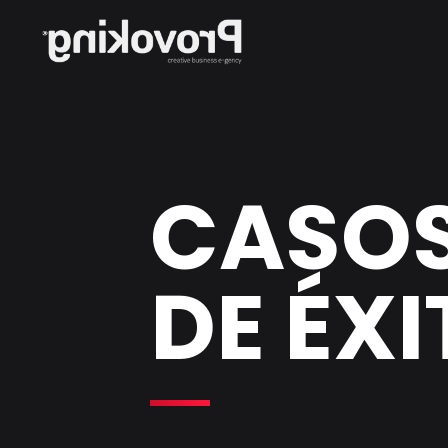
CASO
DE ÉX